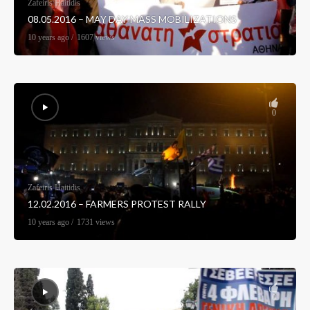
Zafeiris Haitidis
08.05.2016 – MAY DAY MASS MOBILIZATIONS
10 years ago
1607 views
0
Zafeiris Haitidis
12.02.2016 – FARMERS PROTEST RALLY
10 years ago
1731 views
0