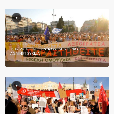
0
Zafeiris Haitidis
15.06.2016 – “RESIGN” MOVEMENT: PROTEST
AGAINST SYRIZA
10 years ago
1620 views
0