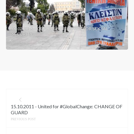
Zafeiris Haitidis
04.02.2016 – GENERAL STRIKE: SOS FOR SOCIAL
SECURITY
11 years ago
1673 views
15.10.2011 - United for #GlobalChange: CHANGE OF
GUARD
PREVIOUS POST