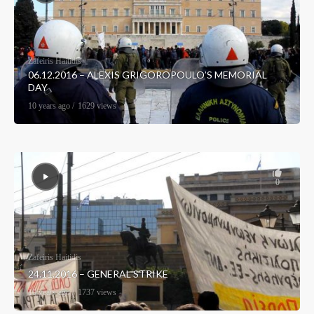
Zafeiris Haitidis
06.12.2016 – ALEXIS GRIGOROPOULO’S MEMORIAL
DAY
10 years ago
1629 views
0
Zafeiris Haitidis
24.11.2016 – GENERAL STRIKE
10 years ago
1737 views